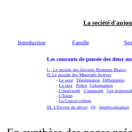
La société d'aujo
Introduction
Famille
Se
Les courants de pensée des deux m
I. Le monde des Anciens Hommes Blancs
II. Le monde des Minorités Actives
-
Le sexe
Féminisation
Diffamation
-
La race
Police
Colonisation
-
L'insécurité
L'impunité
Les responsa
-
L'Islam
-
La Cancel culture
III.
L'Envers du décor
:
QI
A
méricanisation