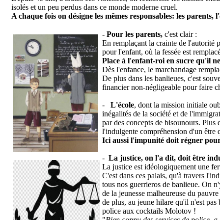
isolés et un peu perdus dans ce monde moderne cruel.
A chaque fois on désigne les mêmes responsables: les parents, l'é
- Pour les parents,
c'est clair :
En remplaçant la crainte de l'autorité
pour l'enfant, où la fessée est rempla
Place à l'enfant-roi en sucre qu'il n
Dès l'enfance, le marchandage remplace
De plus dans les banlieues, c'est souve
financier non-négligeable pour faire c
-
L'école
, dont la mission initiale ou
inégalités de la société et de l'immigr
par des concepts de bisounours. Plus d
l'indulgente compréhension d'un être qu
Ici aussi l'impunité doit régner po
-
La justice, on l'a dit, doit être i
La justice est idéologiquement une fer
C'est dans ces palais, qu'à travers l'in
tous nos guerrieros de banlieue. On n'
de la jeunesse malheureuse du pauvre d
de plus, au jeune hilare qu'il n'est pas
police aux cocktails Molotov !
"
Bien connu des services de police, a é