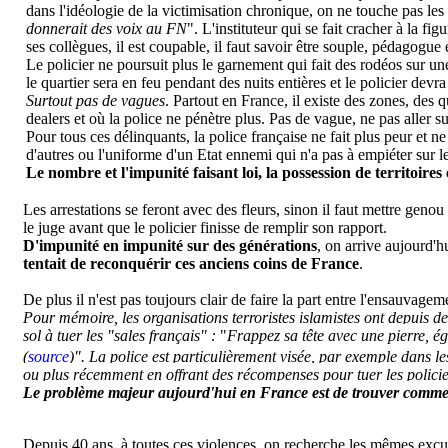
dans l'idéologie de la victimisation chronique, on ne touche pas le
donnerait des voix au FN
". L'instituteur qui se fait cracher à la fig
ses collègues, il est coupable, il faut savoir être souple, pédagogue 
Le policier ne poursuit plus le garnement qui fait des rodéos sur un
le quartier sera en feu pendant des nuits entières et le policier dev
Surtout pas de vagues
. Partout en France, il existe des zones, des 
dealers et où la police ne pénètre plus. Pas de vague, ne pas aller sur
Pour tous ces délinquants, la police française ne fait plus peur et 
d'autres ou l'uniforme d'un Etat ennemi qui n'a pas à empiéter sur le
Le nombre et l'impunité faisant loi, la possession de territoir
Les arrestations se feront avec des fleurs, sinon il faut mettre genou 
le juge avant que le policier finisse de remplir son rapport.
D'impunité en impunité sur des générations
, on arrive aujourd'h
tentait de reconquérir ces anciens coins de France
.
De plus il n'est pas toujours clair de faire la part entre l'ensauvage
Pour mémoire, les organisations terroristes islamistes ont depuis d
sol à tuer les
"sales français"
:
"
Frappez sa tête avec une pierre, égo
(
source
)
". La police est particulièrement visée, par exemple dans le
ou plus récemment
en offrant des récompenses pour tuer les polici
Le problème majeur aujourd'hui en France est de trouver comment
Depuis 40 ans, à toutes ces violences, on recherche les mêmes excu