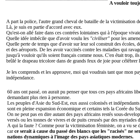
A vouloir touj
A part la police, l'autre grand cheval de bataille de la victimisation 
Là, je suis en partie d'accord avec eux.
Qu'est-on allé faire dans ces contrées lointaines qui à l'époque vivai
Quelle idée imbécile que d'avoir voulu les
"civiliser"
pour les amene
Quelle perte de temps que d'avoir sur leur sol construit des écoles, d
et des aéroports. De les avoir vaccinés contre les maladies qui rava
jusqu'à vouloir qu'ils soient français comme nous. C'en était trop, ils
brûlé le drapeau tricolore dans de grands feux de joie pour célébrer
Je les comprends et les approuve, moi qui voudrais tant que mon pay
indépendance.
60 ans ont passé, on aurait pu penser que tous ces pays africains li
demandant plus rien à personne.
Les peuples d'Asie du Sud-Est, eux aussi colonisés et indépendants
sont en pleine expansion économique et certains tels la Corée du Su
On ne peut pas en dire autant des pays africains restés sous-developp
versés ou les tonnes de vivres et de puits creusés par des myriades
A qui la faute ? Comme pour la victimisation féministe, on a vu se 
car
ce serait à cause du passé des blancs que les "racisés" ne s
nations dynamiques à l'image des pays asiatiques modernes.