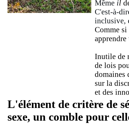
Même
i
l
d
C'est-à-di
inclusive,
Comme si n
apprendre u
Inutile de
de lois po
domaines d
sur la dis
et des in
L'élément de critère de s
sexe, un comble pour celle