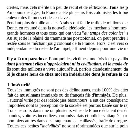
Certes, mais cela mérite un peu de recul et de réflexions.
Tous les p
Au cours des âges, la France a été plusieurs fois colonisée, les tribus
enlever des femmes et des esclaves.
Pendant plus de mille ans les Arabes ont fait le trafic de millions 
Donc, en résumé dans la nouvelle idéologie, les méchants hommes bl
grands hommes et tous ceux qui ont vécu "
au temps des colonies
" 
A
u sujet de la réalité du traumatisme postcolonial, on peut prendre
restée sous le méchant joug colonial de la France. Hors, c'est vers c
indépendantes du reste de l'archipel, affluent depuis pour une vie mei
Il y a là un paradoxe
. Pourquoi les victimes, une fois leur pays li
dont justement elles n'appréciaient ni la civilisation, ni le mode de 
Ils sont des millions à vivre aujourd'hui, parfois clandestinement, da
Si je chasse hors de chez moi un indésirable dont je refuse la 
L'insécurité
Tous les immigrés ne sont pas des délinquants, mais 100% des atten
fait de musulmans immigrés ou de français fils d'immigés. De plus,
l'autorité virile par des idéologies bisounours, a eut des conséquenc
importées dont la perception de la société est parfois basée sur le 
Tous les soirs dans une ou plusieurs villes de France éclatent des ém
bandes, voitures incendiées, commissariats et policiers attaqués par 
pompiers attirés dans des traquenards et caillassés, trafic de drogue
Toutes ces petites "
incivilités
" ne sont réprimandées que sur la poin