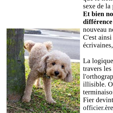
sexe de la
Et bien n
différence
nouveau no
C'est ains
écrivaines
La logique
travers les
l'orthogra
illisible.
terminaison
Fier devin
officier.ère