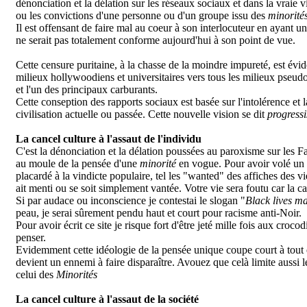
dénonciation et la délation sur les réseaux sociaux et dans la vraie 
ou les convictions d'une personne ou d'un groupe issu des
minorité
Il est offensant de faire mal au coeur à son interlocuteur en ayant 
ne serait pas totalement conforme aujourd'hui à son point de vue.
Cette censure puritaine, à la chasse de la moindre impureté, est évi
milieux hollywoodiens et universitaires vers tous les milieux pseudos 
et l'un des principaux carburants.
Cette conseption des rapports sociaux est basée sur l'intolérence et 
civilisation actuelle ou passée. Cette nouvelle vision se dit
progressi
La cancel culture à l'assaut de l'individu
C'est la dénonciation et la délation poussées au paroxisme sur les F
au moule de la pensée d'une
minorité
en vogue. Pour avoir volé un bi
placardé à la vindicte populaire, tel les "wanted" des affiches des v
ait menti ou se soit simplement vantée. Votre vie sera foutu car la 
Si par audace ou inconscience je contestai le slogan "
Black lives ma
peau, je serai sûrement pendu haut et court pour racisme anti-Noir.
Pour avoir écrit ce site je risque fort d'être jeté mille fois aux croc
penser.
Evidemment cette idéologie de la pensée unique coupe court à tout 
devient un ennemi à faire disparaître. Avouez que celà limite aussi l
celui des
Minorités
La cancel culture à l'assaut de la société