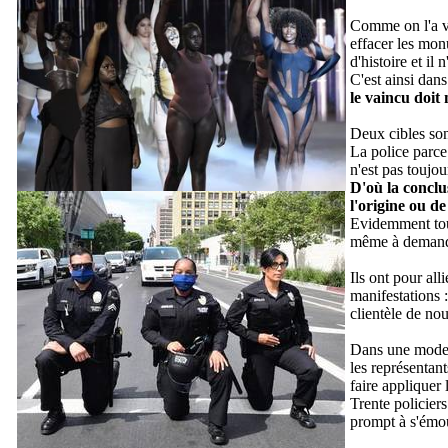
Comme on l'a vu
effacer les monu
d'histoire et il
C'est ainsi dan
le vaincu doit
Deux cibles son
La police parce 
n'est pas toujour
D'où la conclus
l'origine ou d
Evidemment toute
même à demande
Ils ont pour all
manifestations :
clientèle de no
Dans une mode v
les représentan
faire appliquer 
Trente
policiers
prompt à s'émou