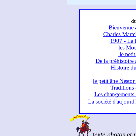
d
Bienvenue 
Charles Martel 
1907 - La 
les Mou
le petit
De la préhistoire 
Histoire d
le petit âne Nesto
Traditions 
Les changements c
La société d'aujourd
t
exte photos et 