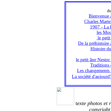
d
Bienvenue 
Charles Martel 
1907 - La 
les Mou
le petit
De la préhistoire 
Histoire d
le petit âne Nesto
Traditions 
Les changements c
La société d'aujourd
t
exte photos et 
copyright 