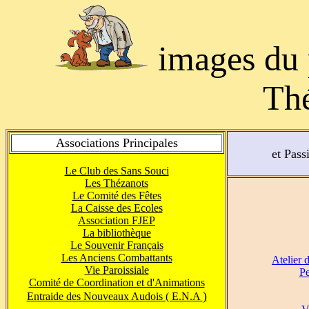
images du p
Thé
Associations Principales
et Pass
Le Club des Sans Souci
Les Thézanots
Le Comité des Fêtes
La Caisse des Ecoles
Association FJEP
La bibliothèque
Le Souvenir Français
Les Anciens Combattants
Atelier 
Vie Paroissiale
Pe
Comité de Coordination et d'Animations
)
Entraide des Nouveaux Audois ( E.N.A