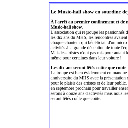
L
e Music-hall show en sourdine de
À l'arrêt au premier confinement et de
Music-hall show.
‌L'association qui regroupe les passionnés d
les dix ans du MHS, les rencontres avaient r
chaque chanteur qui bénéficiait d'un micro 
activités à la grande déception de toute l'éq
Mais les artistes n'ont pas mis pour autant
même pour certaines dans leur voiture !
Les dix ans seront fêtés coûte que coûte
La troupe est bien évidemment en manque de
anniversaire du MHS avec la présentation d'
pour le plaisir des artistes et de leur publ
en septembre prochain pour travailler ense
serons à douze ans d'activités mais nous le
seront fêtés coûte que coûte.