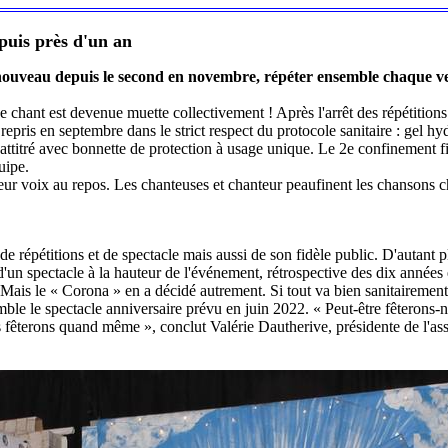
puis près d'un an
 nouveau depuis le second en novembre, répéter ensemble chaque v
e chant est devenue muette collectivement ! Après l'arrêt des répétitions
epris en septembre dans le strict respect du protocole sanitaire : gel hy
attitré avec bonnette de protection à usage unique. Le 2e confinement fin
uipe.
 leur voix au repos. Les chanteuses et chanteur peaufinent les chansons
 répétitions et de spectacle mais aussi de son fidèle public. D'autant 
un spectacle à la hauteur de l'événement, rétrospective des dix années e
ic. Mais le « Corona » en a décidé autrement. Si tout va bien sanitairem
mble le spectacle anniversaire prévu en juin 2022. « Peut-être fêteron
s fêterons quand même », conclut Valérie Dautherive, présidente de l'ass