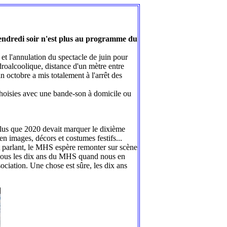
endredi soir n'est plus au programme du
 et l'annulation du spectacle de juin pour
droalcoolique, distance d'un mètre entre
 octobre a mis totalement à l'arrêt des
 choisies avec une bande-son à domicile ou
plus que 2020 devait marquer le dixième
n images, décors et costumes festifs...
ent parlant, le MHS espère remonter sur scène
s-nous les dix ans du MHS quand nous en
ociation. Une chose est sûre, les dix ans