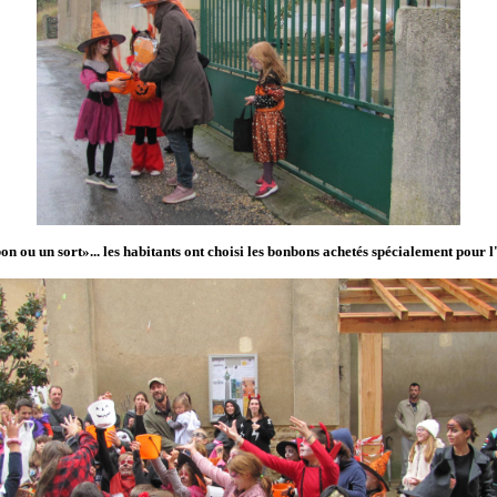
n ou un sort»... les habitants ont choisi les bonbons achetés spécialement pour l