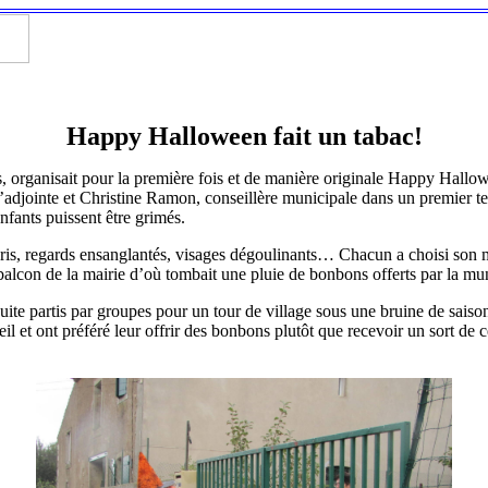
Happy Halloween fait un tabac!
s, organisait pour la première fois et de manière originale Happy Hallo
’adjointe et Christine Ramon, conseillère municipale dans un premier t
nfants puissent être grimés.
ris, regards ensanglantés, visages dégoulinants… Chacun a choisi son ma
 balcon de la mairie d’où tombait une pluie de bonbons offerts par la mun
nsuite partis par groupes pour un tour de village sous une bruine de saiso
eil et ont préféré leur offrir des bonbons plutôt que recevoir un sort de c