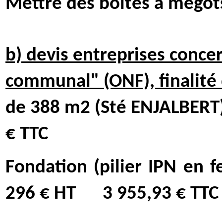
Mettre des boites à mégots 
b) devis entreprises conce
communal" (ONF), finalité 
de 388 m2 (Sté ENJALBERT
€ TTC
Fondation (pilier IPN en f
296 € HT
3 955,93 € TTC